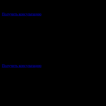
Стоимость: от 14 000р/семестр
Срок: от 1 года 10 месяцев
Получить консультацию
Форма: Заочная/Дистанционная
Стоимость: от 14 000р/семестр
Срок: от 2 лет 10 месяцев
Получить консультацию
Форма: Заочная/Дистанционная
Стоимость: от 12 500р/семестр