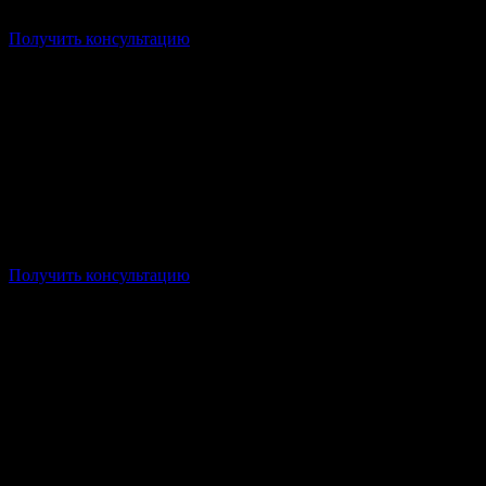
Срок: от 2 лет 10 месяцев
Получить консультацию
Наладчик аппаратн
Форма: Заочная/Дистанционная
Стоимость: от 20 000р/семестр
Срок: от 1 года 10 месяцев
Получить консультацию
Форма: Заочная/Дистанционная
Стоимость: от 15 000р/семестр
Срок: от 1 года 10 месяцев