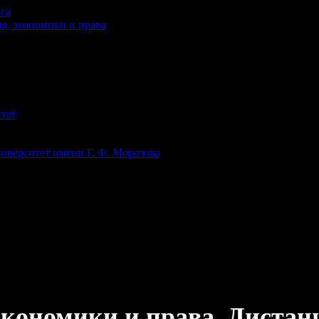
са
я, экономики и права
тет
иверситет имени Г. Ф. Морозова
кономики и права. Дистанц