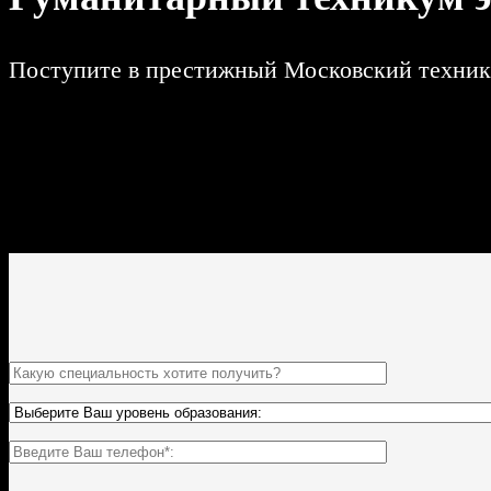
Поступите в престижный Московский техникум
Поступить и учиться легко;
10 программ подготовки;
Цена от 14 000р за семестр обучения;
Техникум имеет действующую лицензию и гос. аккредита
По окончании Вы получите диплом Гос. образца.