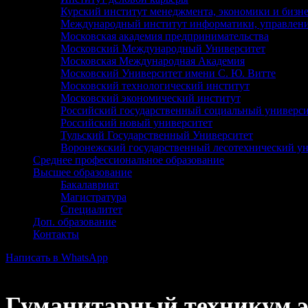
Курский институт менеджмента, экономики и бизне
Международный институт информатики, управлени
Московская академия предпринимательства
Московский Международный Университет
Московская Международная Академия
Московский Университет имени С. Ю. Витте
Московский технологический институт
Московский экономический институт
Российский государственный социальный универси
Российский новый университет
Тульский Государственный Университет
Воронежский государственный лесотехнический ун
Среднее профессиональное образование
Высшее образование
Бакалавриат
Магистратура
Специалитет
Доп. образование
Контакты
Написать в WhatsApp
Гуманитарный техникум э