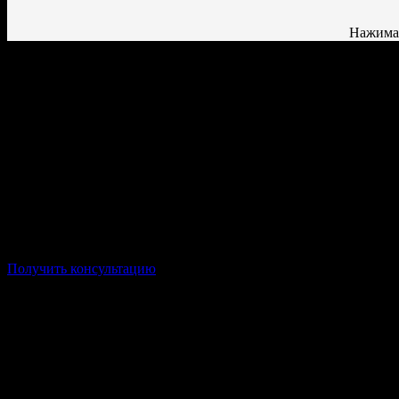
Нажимая
Форма: Заочная/Дистанционная
Стоимость: от 14 000р/семестр
Срок: от 1 года 10 месяцев
Получить консультацию