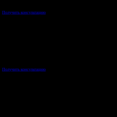
Срок: от 2 лет 5 месяцев
Получить консультацию
Форма: Заочная/Дистанционная
Стоимость: от 14 000р/семестр
Срок: от 1 года 10 месяцев
Получить консультацию
Ин
Форма: Заочная/Дистанционная
Стоимость: от 14 000р/семестр