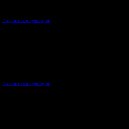
Форма: Заочная/Дистанционная
Стоимость: от 14 000р/семестр
Срок: от 1 года 10 месяцев
Получить консультацию
Форма: Заочная/Дистанционная
Стоимость: от 14 000р/семестр
Срок: от 2 лет 6 месяцев
Получить консультацию
Форма: Заочная/Дистанционная