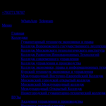
Тольятти
+79377178707
Звони сейчас!
Написать в
WhatsApp
/
Telegram
Меню
Главная
Колледжи
Гуманитарный техникум экономики и права
Колледж Воронежского государственного лесотехни
Колледж Московского технологического института
Колледж Развития Инновационных Технологий
Колледж современного управления
Колледж управления и производства
Колледж экономики, права и информационных тех
Курский техникум экономики и управления
Международный Восточно-Европейский Колледж
Московский городской открытый колледж
Московский Международный колледж
Международный Открытый Колледж
Нижегородский гуманитарно-технический колледж
ВУЗы
Академия управления и производства
Институт деловой карьеры