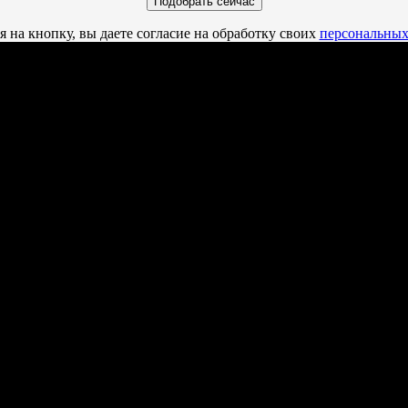
 на кнопку, вы даете согласие на обработку своих
персональных
10 программ подготовки. Бакалавриат:
Электротехника и электроэнергетика
Техносферная безопасность