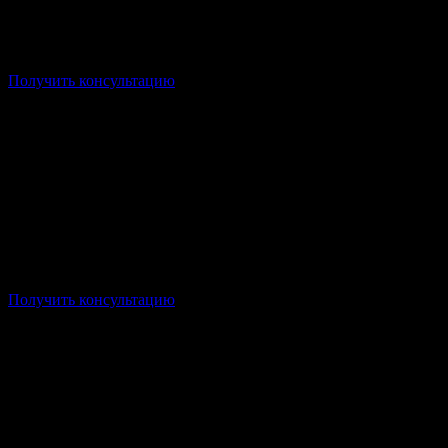
Форма: Заочная/Дистанционная
Стоимость: от 22 000р/семестр
Срок: от 2,5 лет
Получить консультацию
Форма: Заочная/Дистанционная
Стоимость: от 21 750р/семестр
Срок: от 3 лет
Получить консультацию