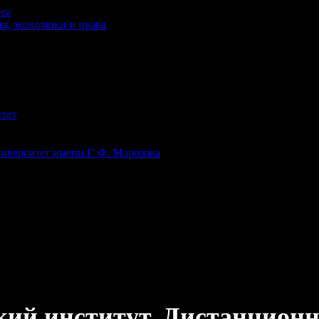
са
я, экономики и права
тет
иверситет имени Г. Ф. Морозова
ий институт. Дистанционн