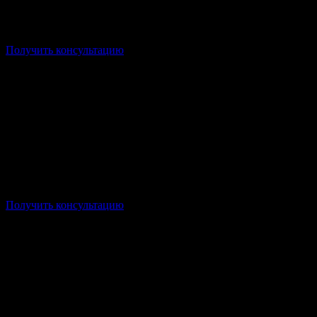
Форма: Заочная/Дистанционная
Стоимость: от 21 750р/семестр
Срок: от 3 лет
Получить консультацию
Форма: Заочная/Дистанционная
Стоимость: от 21 750р/семестр
Срок: от 3 лет
Получить консультацию
Форма: Заочная/Дистанционная