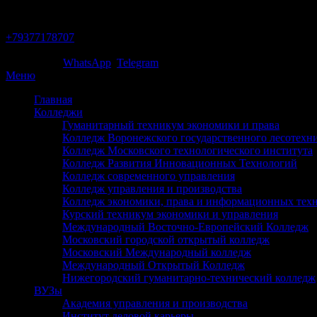
Тольятти
+79377178707
Звони сейчас!
Написать в
WhatsApp
/
Telegram
Меню
Главная
Колледжи
Гуманитарный техникум экономики и права
Колледж Воронежского государственного лесотехни
Колледж Московского технологического института
Колледж Развития Инновационных Технологий
Колледж современного управления
Колледж управления и производства
Колледж экономики, права и информационных тех
Курский техникум экономики и управления
Международный Восточно-Европейский Колледж
Московский городской открытый колледж
Московский Международный колледж
Международный Открытый Колледж
Нижегородский гуманитарно-технический колледж
ВУЗы
Академия управления и производства
Институт деловой карьеры