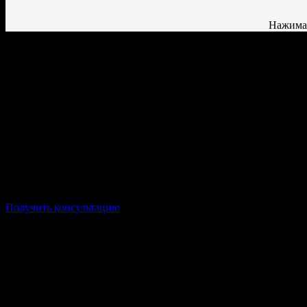
Нажимая
Форма: Заочная/Дистанционная
Стоимость: от 17 500р/семестр
Срок: от 3,5 лет
Получить консультацию