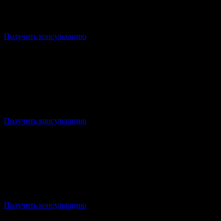
Форма: Заочная/Дистанционная
Стоимость: от 21 750р/семестр
Срок: от 3,5 лет
Получить консультацию
Форма: Заочная/Дистанционная
Стоимость: от 20 000р/семестр
Срок: от 3 лет
Получить консультацию
Форма: Заочная/Дистанционная
Стоимость: от 17 500р/семестр
Срок: от 2,5 лет
Получить консультацию