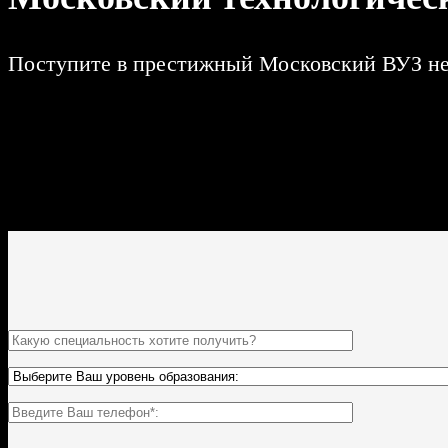
Поступите в престижный Московский ВУЗ не в
Поступить и учиться легко;
11 программ подготовки бакалавриата;
Цена от 21 750р за семестр обучения;
ВУЗ имеет действующую лицензию и гос. аккредитацию;
По окончании Вы получите диплом Гос. образца.