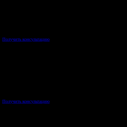
Форма: Заочная/Дистанционная
Стоимость: от 17 500р/семестр
Срок: от 2 лет 6 месяцев
Получить консультацию
Форма: Заочная/Дистанционная
Стоимость: от 21 750р/семестр
Срок: от 3,5 лет
Получить консультацию