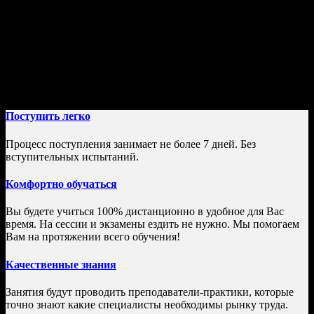
Стоимость обучения:
от 19 000 руб/семестр
Условия обучения:
100% Дистанционное образование;
По окончании Вы получите государственный диплом;
Поступить легко
Процесс поступления занимает не более 7 дней. Без
вступительных испытаний.
Комфортно обучаться
Вы будете учиться 100% дистанционно в удобное для Вас
время. На сессии и экзамены ездить не нужно. Мы помогаем
Вам на протяжении всего обучения!
Качественные знания
Занятия будут проводить преподаватели-практики, которые
точно знают какие специалисты необходимы рынку труда.