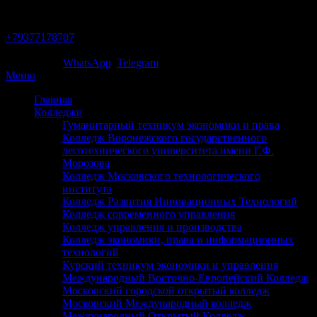
Тольятти
+79377178707
Звони сейчас!
Написать в
WhatsApp
/
Telegram
Меню
Главная
Колледжи
Гуманитарный техникум экономики и права
Колледж Воронежского государственного
лесотехнического университета имени Г.Ф.
Морозова
Колледж Московского технологического
института
Колледж Развития Инновационных Технологий
Колледж современного управления
Колледж управления и производства
Колледж экономики, права и информационных
технологий
Курский техникум экономики и управления
Международный Восточно-Европейский Колледж
Московский городской открытый колледж
Московский Международный колледж
Международный Открытый Колледж