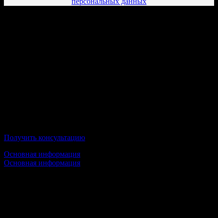
персональных данных
Дистанционный Колледж,
осуществляющий подготовку по
направлению “Реклама” в г. Тольятти
Международный Восточно-Европейский
Колледж
Получить консультацию
Основная информация
Основная информация
Срок обучения:
после 9 классов — от 3 лет 6 месяцев
после 11 классов — от 2 года 6 месяцев