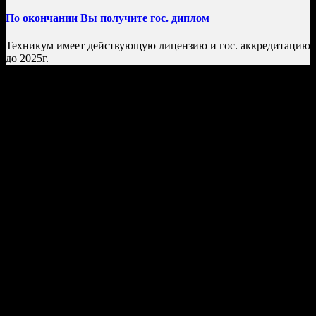
По окончании Вы получите гос. диплом
Техникум имеет действующую лицензию и гос. аккредитацию
до 2025г.
Как поступить в Колледж?
Несколько простых шагов и Вы студент колледжа!
Присылаете нам необходимые документы для
поступления (достаточно фотографий на телефон)
Оплачиваете свое обучение.
Поздравляем! Вы стали студентом нашего Колледжа!