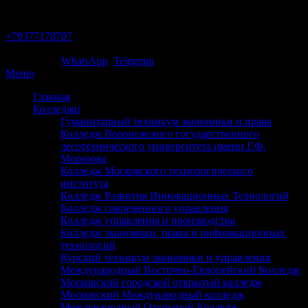
Тольятти
+79377178707
Звони сейчас!
Написать в
WhatsApp
/
Telegram
Меню
Главная
Колледжи
Гуманитарный техникум экономики и права
Колледж Воронежского государственного
лесотехнического университета имени Г.Ф.
Морозова
Колледж Московского технологического
института
Колледж Развития Инновационных Технологий
Колледж современного управления
Колледж управления и производства
Колледж экономики, права и информационных
технологий
Курский техникум экономики и управления
Международный Восточно-Европейский Колледж
Московский городской открытый колледж
Московский Международный колледж
Международный Открытый Колледж