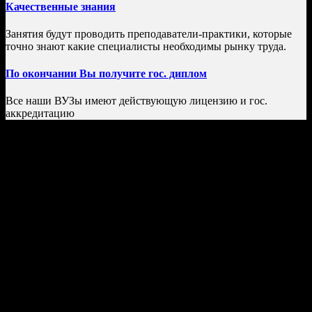
Качественные знания
Занятия будут проводить преподаватели-практики, которые
точно знают какие специалисты необходимы рынку труда.
По окончании Вы получите гос. диплом
Все наши ВУЗы имеют действующую лицензию и гос.
аккредитацию
Как поступить в ВУЗ?
Несколько простых шагов и Вы студент университета!
Присылаете нам необходимые документы для
поступления (достаточно фотографий на телефон)
Проходите простые вступительные испытания в виде
On-line теста в удобное для Вас время.