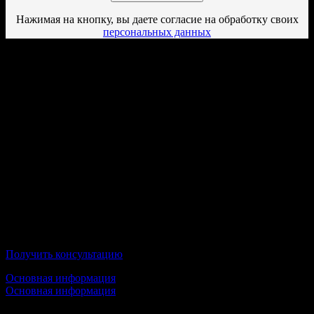
Нажимая на кнопку, вы даете согласие на обработку своих
персональных данных
Дистанционные ВУЗы,
осуществляющие подготовку по
направлению "Технологии
транспортных процессов" в г.
Тольятти
Воронежский государственный
лесотехнический университет имени Г. Ф.
Морозова
Получить консультацию
Основная информация
Основная информация