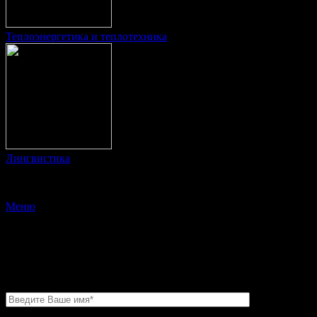
Теплоэнергетика и теплотехника
Лингвистика
© 2009 Образование дистанционно
Меню
X
Заполните форму
и мы свяжемся с Вами в ближайшее время