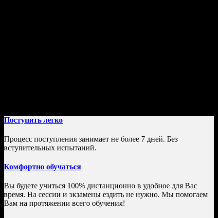
Срок обучения:
1 высшее образование — от 3 лет 11 месяцев
2 высшее образование — от 3 лет 11 месяцев
Стоимость обучения:
от 21 444 руб/семестр
Условия обучения:
100% Дистанционное образование;
По окончании Вы получите государственный диплом;
Поступить легко
Процесс поступления занимает не более 7 дней. Без
вступительных испытаний.
Комфортно обучаться
Вы будете учиться 100% дистанционно в удобное для Вас
время. На сессии и экзамены ездить не нужно. Мы помогаем
Вам на протяжении всего обучения!