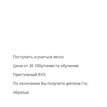
обучение!
Поступите в престижный ВУЗ не
выходя из дома!
Специальные условия обучения для
жителей из г. Тольятти!
Поступить и учиться легко;
Цена от 26 100р/семестр обучения;
Престижный ВУЗ;
По окончании Вы получите диплом Гос.
образца.