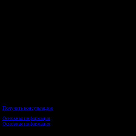
100% Дистанционное образование;
По окончании Вы получите государственный диплом;
Московский технологический институт
Получить консультацию
Основная информация
Основная информация
Срок обучения: