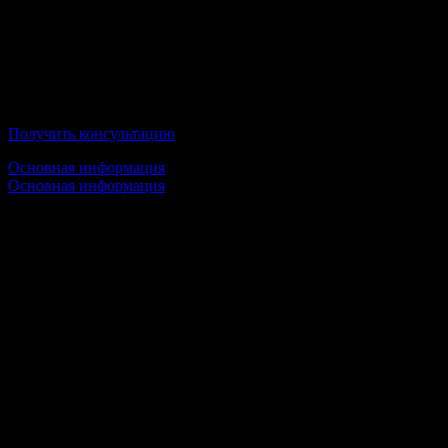
100% Дистанционное образование;
По окончании Вы получите государственный диплом;
Тульский Государственный Университет
Получить консультацию
Основная информация
Основная информация
Срок обучения:
1 высшее образование — от 3,5 лет
2 высшее образование — от 3,5 лет
Стоимость обучения:
от 23 450 руб/семестр
Условия обучения:
100% Дистанционное образование;
По окончании Вы получите государственный диплом;