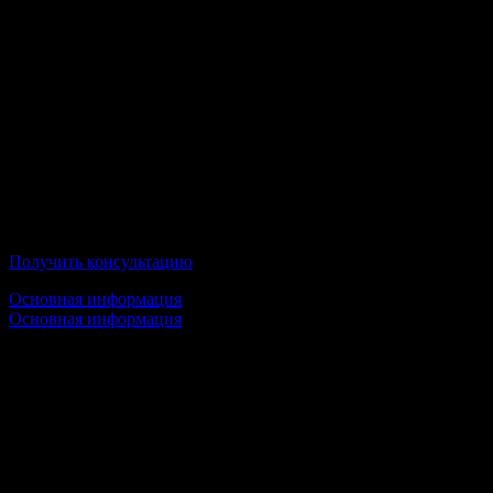
Российский государственный социальный
университет
Получить консультацию
Основная информация
Основная информация
Срок обучения:
1 высшее образование — от 3,5 лет
2 высшее образование — от 3,5 лет
Стоимость обучения:
от 18 100 руб/семестр