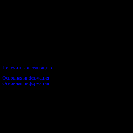
Академия управления и производства
Получить консультацию
Основная информация
Основная информация
Срок обучения:
1 высшее образование — от 3,5 лет
2 высшее образование — 3 года
Стоимость обучения:
от 20 000 руб/семестр