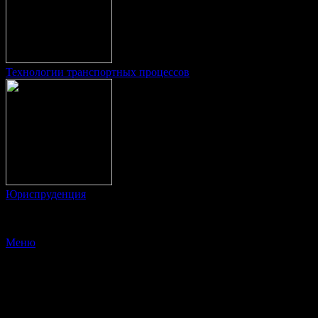
Технологии транспортных процессов
Юриспруденция
© 2009 Образование дистанционно
Меню
X
Заполните форму
и мы свяжемся с Вами в ближайшее время