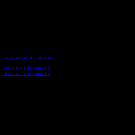
Московская академия предпринимательства
Получить консультацию
Основная информация
Основная информация
Срок обучения:
1 высшее образование — от 3,5 лет
2 высшее образование — от 3,5 лет
Стоимость обучения:
от 20 000 руб/семестр
Условия обучения: