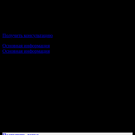
Институт деловой карьеры
Получить консультацию
Основная информация
Основная информация
Срок обучения:
1 высшее образование — от 4 лет 10 месяцев
2 высшее образование — от 4 лет 10 месяцев
Стоимость обучения:
от 29 000 руб/семестр
Условия обучения:
100% Дистанционное образование;
По окончании Вы получите государственный диплом;