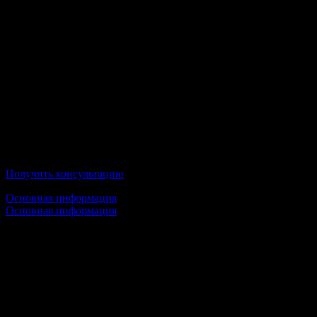
Стоимость обучения:
от 30 000 руб/семестр
Условия обучения:
100% Дистанционное образование;
По окончании Вы получите государственный диплом;
Московская Международная Академия
Получить консультацию
Основная информация
Основная информация
Срок обучения:
1 высшее образование — от 3,5 лет
2 высшее образование — 2,5 года
Стоимость обучения: