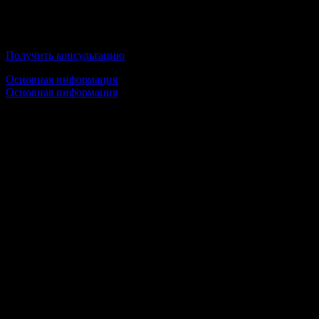
Московский экономический институт
Получить консультацию
Основная информация
Основная информация
Срок обучения:
1 высшее образование — от 3 лет
2 высшее образование — 3 года
Стоимость обучения:
от 20 000 руб/семестр
Условия обучения:
100% Дистанционное образование;
По окончании Вы получите государственный диплом;
Воронежский государственный
лесотехнический университет имени Г. Ф.