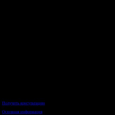
Условия обучения:
100% Дистанционное образование;
По окончании Вы получите государственный диплом;
Российский новый университет
Получить консультацию
Основная информация