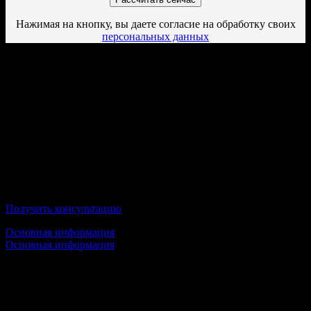
Нажимая на кнопку, вы даете согласие на обработку своих
персональных данных
Дистанционные ВУЗы,
осуществляющие подготовку по
направлению "Экономика" в г.
Тольятти
Московский Международный Университет
Получить консультацию
Основная информация
Основная информация
Срок обучения:
1 высшее образование — от 3,5 лет
2 высшее образование — 3,5 года