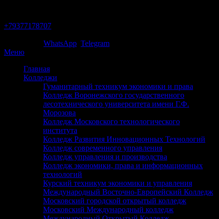
Тольятти
+79377178707
Звони сейчас!
Написать в
WhatsApp
/
Telegram
Меню
Главная
Колледжи
Гуманитарный техникум экономики и права
Колледж Воронежского государственного
лесотехнического университета имени Г.Ф.
Морозова
Колледж Московского технологического
института
Колледж Развития Инновационных Технологий
Колледж современного управления
Колледж управления и производства
Колледж экономики, права и информационных
технологий
Курский техникум экономики и управления
Международный Восточно-Европейский Колледж
Московский городской открытый колледж
Московский Международный колледж
Международный Открытый Колледж