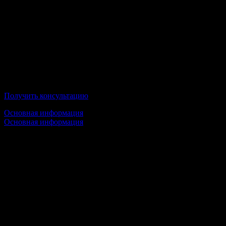
от 20 000 руб/семестр
Условия обучения:
100% Дистанционное образование;
По окончании Вы получите государственный диплом;
Московский Университет имени С. Ю. Витте
Получить консультацию
Основная информация
Основная информация
Срок обучения:
1 высшее образование — от 3,5 лет
2 высшее образование — от 3 лет
Стоимость обучения:
28 000 руб/семестр
Условия обучения: